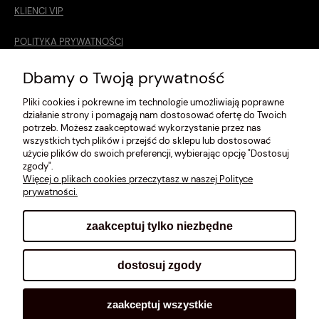
KLIENCI VIP
POLITYKA PRYWATNOŚCI
O MNIE
Dbamy o Twoją prywatność
Pliki cookies i pokrewne im technologie umożliwiają poprawne
ROZMIARÓWKA [cm]
działanie strony i pomagają nam dostosować ofertę do Twoich
potrzeb. Możesz zaakceptować wykorzystanie przez nas
REGULAMIN
wszystkich tych plików i przejść do sklepu lub dostosować
użycie plików do swoich preferencji, wybierając opcję "Dostosuj
METODY PŁATNOŚCI
zgody".
Więcej o plikach cookies przeczytasz w naszej Polityce
prywatności.
zaakceptuj tylko niezbędne
pokaż pełną wersję strony
dostosuj zgody
Sklep internetowy Shoplo.pl
, powered by
Shoper
.
zaakceptuj wszystkie