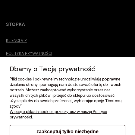
STOPKA
KLIENCI VIP
POLITYKA PRYWATNOŚCI
O MNIE
Dbamy o Twoją prywatność
Pliki cookies i pokrewne im technologie umożliwiają poprawne
ROZMIARÓWKA [cm]
działanie strony i pomagają nam dostosować ofertę do Twoich
potrzeb. Możesz zaakceptować wykorzystanie przez nas
REGULAMIN
wszystkich tych plików i przejść do sklepu lub dostosować
użycie plików do swoich preferencji, wybierając opcję "Dostosuj
METODY PŁATNOŚCI
zgody".
Więcej o plikach cookies przeczytasz w naszej Polityce
prywatności.
zaakceptuj tylko niezbędne