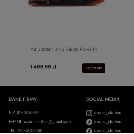
Air Jordan 3 x J Balvin Rio-24h
1 499,99 zł
Kup teraz
DANE FIRMY
SOCIAL MEDIA
NIP: 6263051937
szumii_clothes
E-MAIL:
szumiiclothes@gmail.com
szumii_clothes
TEL:
792-500-298
szumii_clothes