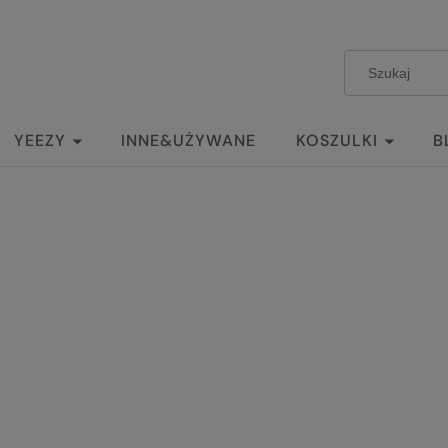
YEEZY
INNE&UŻYWANE
KOSZULKI
B