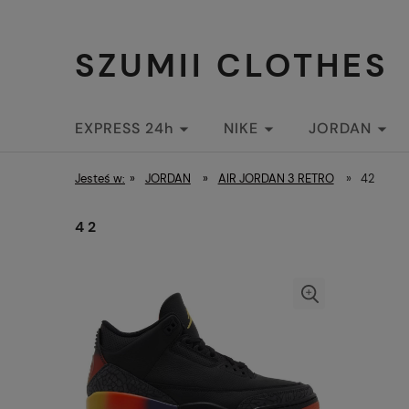
SZUMII CLOTHES
EXPRESS 24h
NIKE
JORDAN
STREETWEAR
Jesteś w:
»
JORDAN
»
AIR JORDAN 3 RETRO
»
42
42