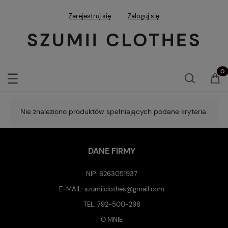
Zarejestruj się
Zaloguj się
SZUMII CLOTHES
Nie znaleziono produktów spełniających podane kryteria.
DANE FIRMY
NIP: 6263051937
E-MAIL:
szumiiclothes@gmail.com
TEL:
792-500-298
O MNIE