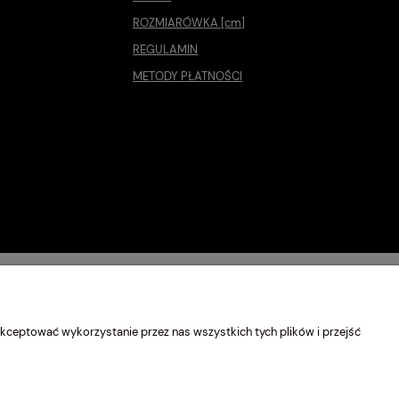
ROZMIARÓWKA [cm]
REGULAMIN
METODY PŁATNOŚCI
kceptować wykorzystanie przez nas wszystkich tych plików i przejść