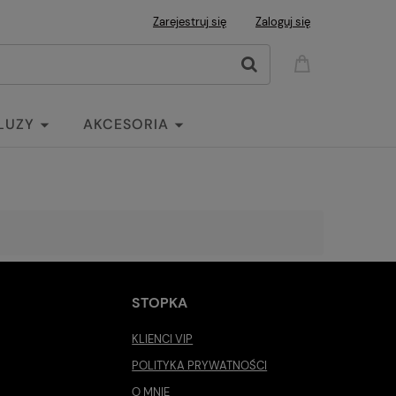
Zarejestruj się
Zaloguj się
LUZY
AKCESORIA
STOPKA
KLIENCI VIP
POLITYKA PRYWATNOŚCI
O MNIE