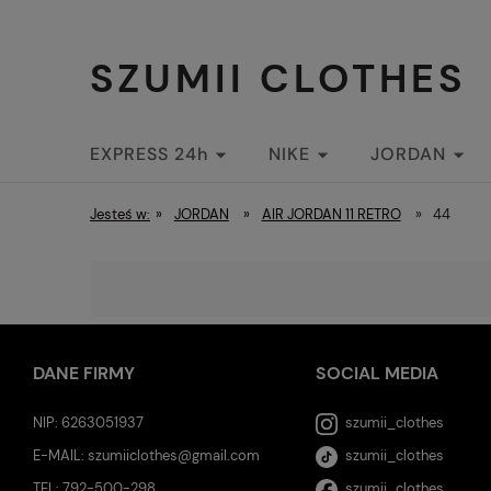
SZUMII CLOTHES
EXPRESS 24h
NIKE
JORDAN
STREETWEAR
Jesteś w:
»
JORDAN
»
AIR JORDAN 11 RETRO
»
44
DANE FIRMY
SOCIAL MEDIA
NIP: 6263051937
szumii_clothes
E-MAIL:
szumiiclothes@gmail.com
szumii_clothes
TEL:
792-500-298
szumii_clothes