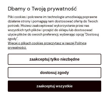
O MNIE
Dbamy o Twoją prywatność
Pliki cookies i pokrewne im technologie umożliwiają poprawne
ROZMIARÓWKA [cm]
działanie strony i pomagają nam dostosować ofertę do Twoich
potrzeb. Możesz zaakceptować wykorzystanie przez nas
REGULAMIN
wszystkich tych plików i przejść do sklepu lub dostosować
użycie plików do swoich preferencji, wybierając opcję "Dostosuj
METODY PŁATNOŚCI
zgody".
Więcej o plikach cookies przeczytasz w naszej Polityce
prywatności.
zaakceptuj tylko niezbędne
pokaż pełną wersję strony
dostosuj zgody
Sklep internetowy Shoplo.pl
, powered by
Shoper
.
zaakceptuj wszystkie