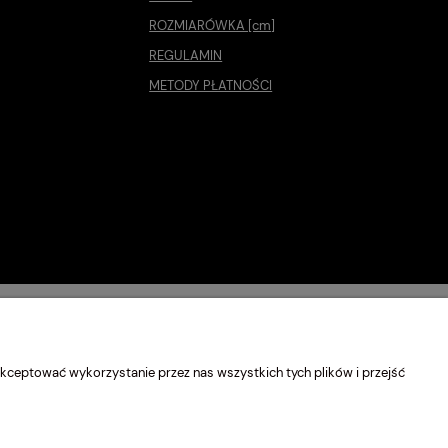
ROZMIARÓWKA [cm]
REGULAMIN
METODY PŁATNOŚCI
kceptować wykorzystanie przez nas wszystkich tych plików i przejść