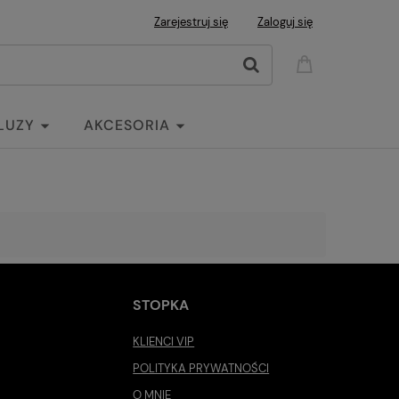
Zarejestruj się
Zaloguj się
LUZY
AKCESORIA
STOPKA
KLIENCI VIP
POLITYKA PRYWATNOŚCI
O MNIE