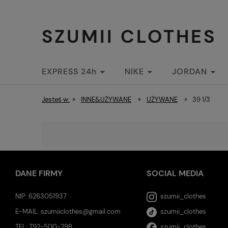
SZUMII CLOTHES
EXPRESS 24h
NIKE
JORDAN
STREETWEAR
Jesteś w:
»
INNE&UŻYWANE
»
UŻYWANE
»
39 1/3
DANE FIRMY
SOCIAL MEDIA
NIP: 6263051937
szumii_clothes
E-MAIL:
szumiiclothes@gmail.com
szumii_clothes
TEL:
792-500-298
szumii_clothes