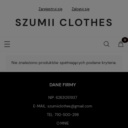
Zarejestruj się
Zaloguj się
SZUMII CLOTHES
Nie znaleziono produktów spełniających podane kryteria.
DANE FIRMY
NIP: 6263051937
E-MAIL:
szumiiclothes@gmail.com
TEL:
792-500-298
O MNIE