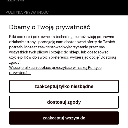
KLIENCI VIP
POLITYKA PRYWATNOŚCI
O MNIE
Dbamy o Twoją prywatność
Pliki cookies i pokrewne im technologie umożliwiają poprawne
ROZMIARÓWKA [cm]
działanie strony i pomagają nam dostosować ofertę do Twoich
potrzeb. Możesz zaakceptować wykorzystanie przez nas
REGULAMIN
wszystkich tych plików i przejść do sklepu lub dostosować
użycie plików do swoich preferencji, wybierając opcję "Dostosuj
METODY PŁATNOŚCI
zgody".
Więcej o plikach cookies przeczytasz w naszej Polityce
prywatności.
zaakceptuj tylko niezbędne
pokaż pełną wersję strony
dostosuj zgody
Sklep internetowy Shoplo.pl
, powered by
Shoper
.
zaakceptuj wszystkie