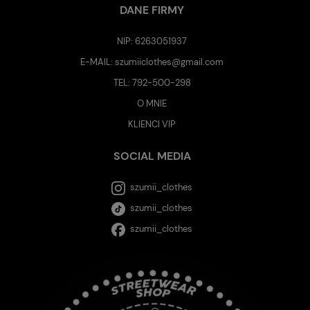
DANE FIRMY
NIP: 6263051937
E-MAIL:
szumiiclothes@gmail.com
TEL:
792-500-298
O MNIE
KLIENCI VIP
SOCIAL MEDIA
szumii_clothes
szumii_clothes
szumii_clothes