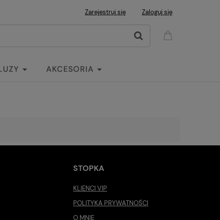
Zarejestruj się
Zaloguj się
LUZY
AKCESORIA
STOPKA
KLIENCI VIP
POLITYKA PRYWATNOŚCI
O MNIE