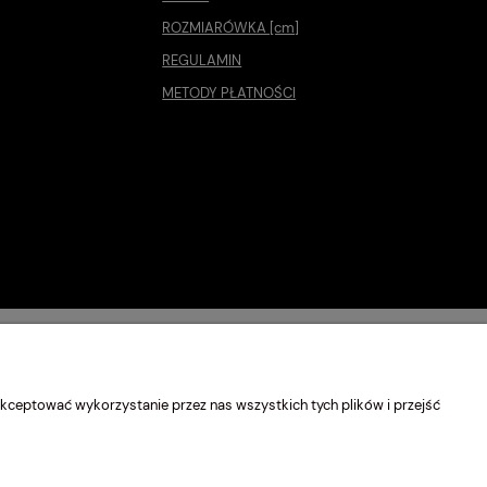
ROZMIARÓWKA [cm]
REGULAMIN
METODY PŁATNOŚCI
kceptować wykorzystanie przez nas wszystkich tych plików i przejść