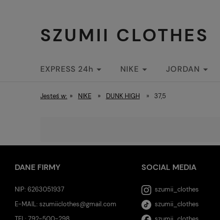
SZUMII CLOTHES
EXPRESS 24h
NIKE
JORDAN
STREETWEAR
Jesteś w:
»
NIKE
»
DUNK HIGH
»
37,5
DANE FIRMY
SOCIAL MEDIA
NIP: 6263051937
szumii_clothes
E-MAIL:
szumiiclothes@gmail.com
szumii_clothes
TEL:
792-500-298
szumii_clothes