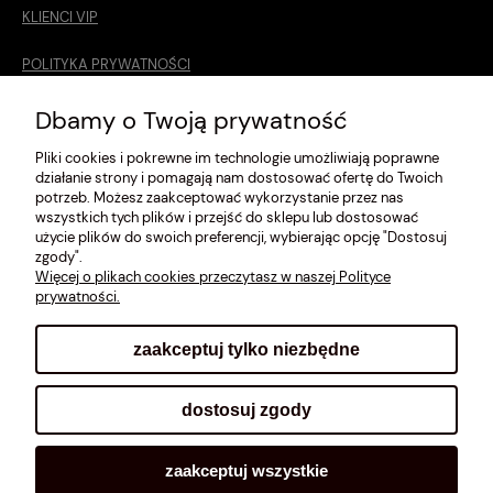
KLIENCI VIP
POLITYKA PRYWATNOŚCI
O MNIE
Dbamy o Twoją prywatność
Pliki cookies i pokrewne im technologie umożliwiają poprawne
ROZMIARÓWKA [cm]
działanie strony i pomagają nam dostosować ofertę do Twoich
potrzeb. Możesz zaakceptować wykorzystanie przez nas
REGULAMIN
wszystkich tych plików i przejść do sklepu lub dostosować
użycie plików do swoich preferencji, wybierając opcję "Dostosuj
METODY PŁATNOŚCI
zgody".
Więcej o plikach cookies przeczytasz w naszej Polityce
prywatności.
zaakceptuj tylko niezbędne
pokaż pełną wersję strony
dostosuj zgody
Sklep internetowy Shoplo.pl
, powered by
Shoper
.
zaakceptuj wszystkie