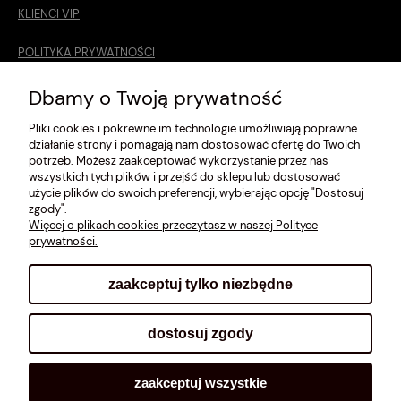
KLIENCI VIP
POLITYKA PRYWATNOŚCI
O MNIE
Dbamy o Twoją prywatność
Pliki cookies i pokrewne im technologie umożliwiają poprawne
ROZMIARÓWKA [cm]
działanie strony i pomagają nam dostosować ofertę do Twoich
potrzeb. Możesz zaakceptować wykorzystanie przez nas
REGULAMIN
wszystkich tych plików i przejść do sklepu lub dostosować
użycie plików do swoich preferencji, wybierając opcję "Dostosuj
METODY PŁATNOŚCI
zgody".
Więcej o plikach cookies przeczytasz w naszej Polityce
prywatności.
zaakceptuj tylko niezbędne
pokaż pełną wersję strony
dostosuj zgody
Sklep internetowy Shoplo.pl
, powered by
Shoper
.
zaakceptuj wszystkie