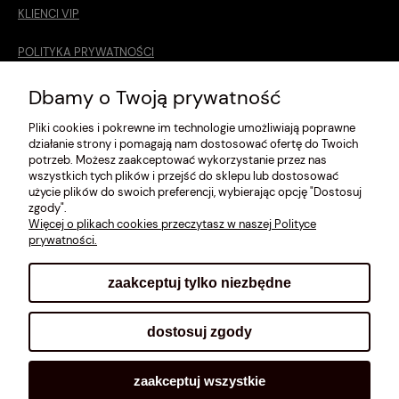
KLIENCI VIP
POLITYKA PRYWATNOŚCI
O MNIE
Dbamy o Twoją prywatność
Pliki cookies i pokrewne im technologie umożliwiają poprawne
ROZMIARÓWKA [cm]
działanie strony i pomagają nam dostosować ofertę do Twoich
potrzeb. Możesz zaakceptować wykorzystanie przez nas
REGULAMIN
wszystkich tych plików i przejść do sklepu lub dostosować
użycie plików do swoich preferencji, wybierając opcję "Dostosuj
METODY PŁATNOŚCI
zgody".
Więcej o plikach cookies przeczytasz w naszej Polityce
prywatności.
zaakceptuj tylko niezbędne
pokaż pełną wersję strony
dostosuj zgody
Sklep internetowy Shoplo.pl
, powered by
Shoper
.
zaakceptuj wszystkie