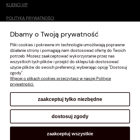
KLIENCI VIP
POLITYKA PRYWATNOŚCI
O MNIE
Dbamy o Twoją prywatność
Pliki cookies i pokrewne im technologie umożliwiają poprawne
ROZMIARÓWKA [cm]
działanie strony i pomagają nam dostosować ofertę do Twoich
potrzeb. Możesz zaakceptować wykorzystanie przez nas
REGULAMIN
wszystkich tych plików i przejść do sklepu lub dostosować
użycie plików do swoich preferencji, wybierając opcję "Dostosuj
METODY PŁATNOŚCI
zgody".
Więcej o plikach cookies przeczytasz w naszej Polityce
prywatności.
zaakceptuj tylko niezbędne
pokaż pełną wersję strony
dostosuj zgody
Sklep internetowy Shoplo.pl
, powered by
Shoper
.
zaakceptuj wszystkie