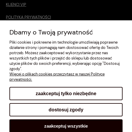
KLIENCI VIP
POLITYKA PRYWATNOŚCI
O MNIE
Dbamy o Twoją prywatność
Pliki cookies i pokrewne im technologie umożliwiają poprawne
ROZMIARÓWKA [cm]
działanie strony i pomagają nam dostosować ofertę do Twoich
potrzeb. Możesz zaakceptować wykorzystanie przez nas
REGULAMIN
wszystkich tych plików i przejść do sklepu lub dostosować
użycie plików do swoich preferencji, wybierając opcję "Dostosuj
METODY PŁATNOŚCI
zgody".
Więcej o plikach cookies przeczytasz w naszej Polityce
prywatności.
zaakceptuj tylko niezbędne
pokaż pełną wersję strony
dostosuj zgody
Sklep internetowy Shoplo.pl
, powered by
Shoper
.
zaakceptuj wszystkie