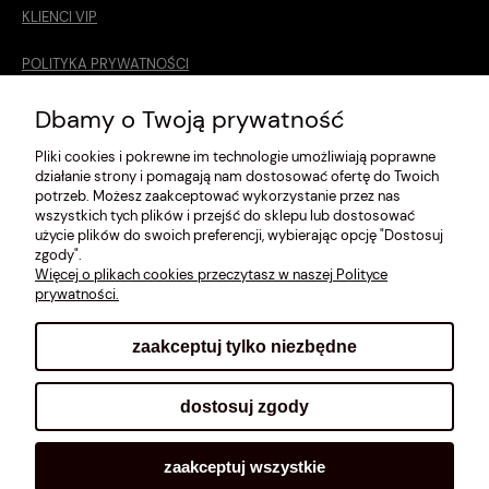
KLIENCI VIP
POLITYKA PRYWATNOŚCI
O MNIE
Dbamy o Twoją prywatność
Pliki cookies i pokrewne im technologie umożliwiają poprawne
ROZMIARÓWKA [cm]
działanie strony i pomagają nam dostosować ofertę do Twoich
potrzeb. Możesz zaakceptować wykorzystanie przez nas
REGULAMIN
wszystkich tych plików i przejść do sklepu lub dostosować
użycie plików do swoich preferencji, wybierając opcję "Dostosuj
METODY PŁATNOŚCI
zgody".
Więcej o plikach cookies przeczytasz w naszej Polityce
prywatności.
zaakceptuj tylko niezbędne
pokaż pełną wersję strony
dostosuj zgody
Sklep internetowy Shoplo.pl
, powered by
Shoper
.
zaakceptuj wszystkie