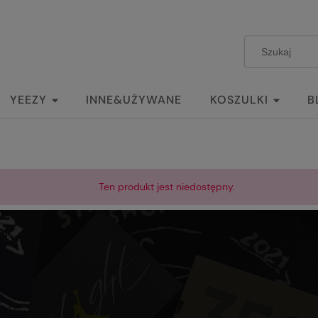
YEEZY
INNE&UŻYWANE
KOSZULKI
B
Ten produkt jest niedostępny.