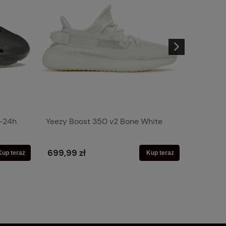
-24h
Yeezy Boost 350 v2 Bone White
Supreme
699,99 zł
899,99
Kup teraz
Kup teraz