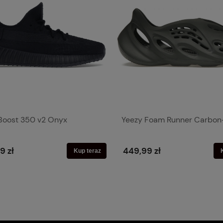
Boost 350 v2 Onyx
Yeezy Foam Runner Carbon
9 zł
449,99 zł
Kup teraz