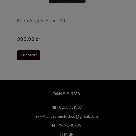
Palm Angels Bear-24h
399,99 zł
Kup teraz
DANE FIRMY
NIP: 6263051937
E-MAIL:
szumiiclothes@gmail.com
TEL:
792-500-298
O MNIE