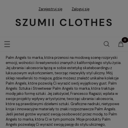
Zarejestruj się
Zaloguj się
SZUMII CLOTHES
Palm Angels to marka, która przenosi na modową scenę rozpryski
emocji, wolności i kreatywności znanych z kalifornijskiego stylu życia.
Jej ubrania i akcesoria łączą w sobie estetykę skateboardingu z
luksusowym wykończeniem, tworząc niezwykły styl uliczny. Mój
sklep resellerski to miejsce, gdzie możesz znaleźć unikalne kolekcje
Palm Angels, które pozwolą Ci wyrazić swój wyjątkowy gust. Palm
Angels: Sztuka i Streetwear Palm Angels to marka, która traktuje
modę jako formę sztuki. Jej założyciel, Francesco Ragazzi, wplata w
swoje projekty wpływy artystyczne, tworząc ubrania i akcesoria,
które są prawdziwymi dziełami sztuki. Graficzne nadruki, nietypowe
kroje i innowacyjne materiały to znaki rozpoznawcze Palm Angels.
Jeśli jesteś gotów wyrazić swoją osobowość przez modę, to Palm
Angels to marka, która Ci w tym pomoże. Moje produkty Palm
Angels pozwalają Ci wyrazić swoją pasję do stylu ulicznego,