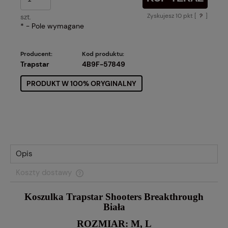
Zyskujesz
10
pkt [
?
]
szt.
*
- Pole wymagane
Producent:
Kod produktu:
Trapstar
4B9F-57849
PRODUKT W 100% ORYGINALNY
Opis
Koszty dostawy
Cena nie zawiera ewentualnych kosztów płatności
Koszulka Trapstar Shooters Breakthrough
Biała
ROZMIAR: M, L