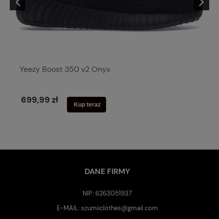
Yeezy Boost 350 v2 Onyx
699,99 zł
Kup teraz
DANE FIRMY
NIP: 6263051937
E-MAIL:
szumiiclothes@gmail.com