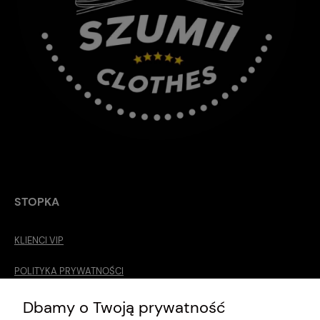
STOPKA
KLIENCI VIP
POLITYKA PRYWATNOŚCI
O MNIE
Dbamy o Twoją prywatność