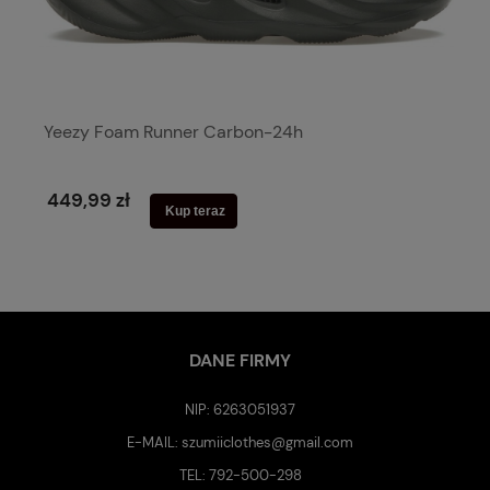
Yeezy Foam Runner Carbon-24h
449,99 zł
Kup teraz
DANE FIRMY
NIP: 6263051937
E-MAIL:
szumiiclothes@gmail.com
TEL:
792-500-298