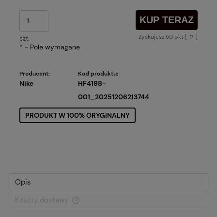
KUP TERAZ
Zyskujesz
50
pkt [
?
]
szt.
*
- Pole wymagane
Producent:
Kod produktu:
Nike
HF4198-
001_20251206213744
PRODUKT W 100% ORYGINALNY
Opis
Koszty dostawy
Cena nie zawiera ewentualnych kosztów płatności