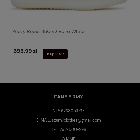
Yeezy Boost 350 v2 Bone White
699,99 zł
Kup teraz
DANE FIRMY
NIP: 6263051937
E-MAIL:
szumiiclothes@gmail.com
TEL:
792-500-298
O MNIE