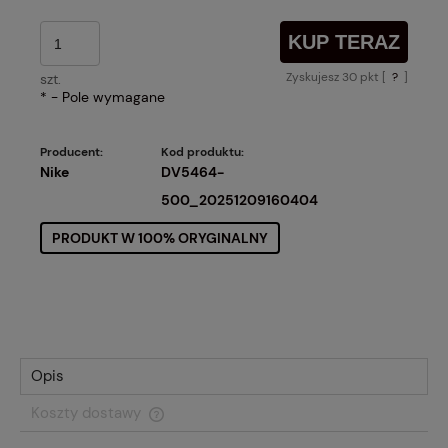
KUP TERAZ
Zyskujesz
30
pkt [
?
]
szt.
*
- Pole wymagane
Producent:
Kod produktu:
Nike
DV5464-
500_20251209160404
PRODUKT W 100% ORYGINALNY
Opis
Koszty dostawy
Cena nie zawiera ewentualnych kosztów płatności