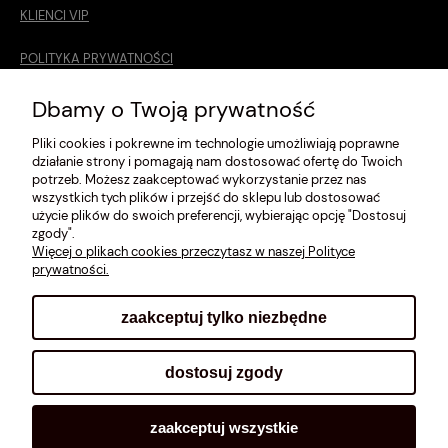
KLIENCI VIP
POLITYKA PRYWATNOŚCI
O MNIE
Dbamy o Twoją prywatność
Pliki cookies i pokrewne im technologie umożliwiają poprawne
ROZMIARÓWKA [cm]
działanie strony i pomagają nam dostosować ofertę do Twoich
potrzeb. Możesz zaakceptować wykorzystanie przez nas
REGULAMIN
wszystkich tych plików i przejść do sklepu lub dostosować
użycie plików do swoich preferencji, wybierając opcję "Dostosuj
METODY PŁATNOŚCI
zgody".
Więcej o plikach cookies przeczytasz w naszej Polityce
prywatności.
zaakceptuj tylko niezbędne
pokaż pełną wersję strony
dostosuj zgody
Sklep internetowy Shoplo.pl
, powered by
Shoper
.
zaakceptuj wszystkie