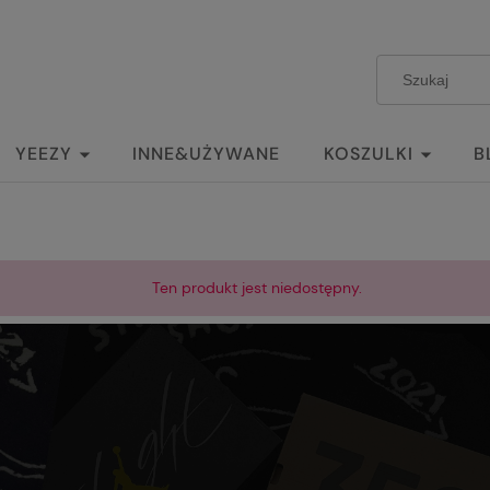
YEEZY
INNE&UŻYWANE
KOSZULKI
B
Ten produkt jest niedostępny.