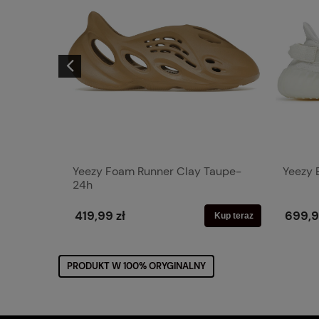
Yeezy Foam Runner Clay Taupe-
Yeezy 
24h
419,99 zł
699,9
Kup teraz
Kup teraz
PRODUKT W 100% ORYGINALNY