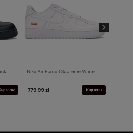
ack
Nike Air Force 1 Supreme White
Supreme
779,99 zł
899,99
Kup teraz
Kup teraz