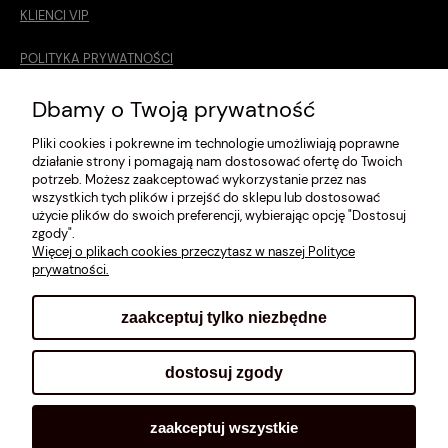
KLIENCI VIP
POLITYKA PRYWATNOŚCI
O MNIE
Dbamy o Twoją prywatność
Pliki cookies i pokrewne im technologie umożliwiają poprawne
ROZMIARÓWKA [cm]
działanie strony i pomagają nam dostosować ofertę do Twoich
potrzeb. Możesz zaakceptować wykorzystanie przez nas
REGULAMIN
wszystkich tych plików i przejść do sklepu lub dostosować
użycie plików do swoich preferencji, wybierając opcję "Dostosuj
METODY PŁATNOŚCI
zgody".
Więcej o plikach cookies przeczytasz w naszej Polityce
prywatności.
zaakceptuj tylko niezbędne
pokaż pełną wersję strony
dostosuj zgody
Sklep internetowy Shoplo.pl
, powered by
Shoper
.
zaakceptuj wszystkie