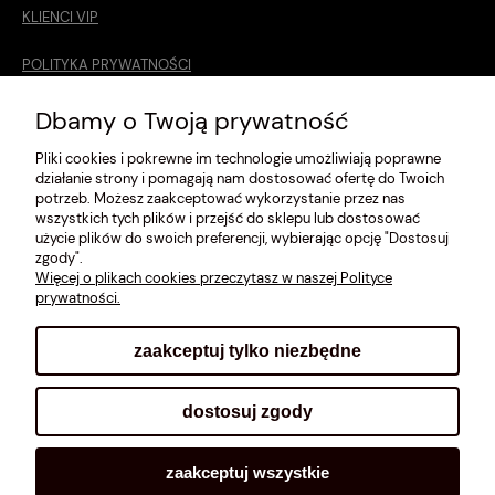
KLIENCI VIP
POLITYKA PRYWATNOŚCI
O MNIE
Dbamy o Twoją prywatność
Pliki cookies i pokrewne im technologie umożliwiają poprawne
ROZMIARÓWKA [cm]
działanie strony i pomagają nam dostosować ofertę do Twoich
potrzeb. Możesz zaakceptować wykorzystanie przez nas
REGULAMIN
wszystkich tych plików i przejść do sklepu lub dostosować
użycie plików do swoich preferencji, wybierając opcję "Dostosuj
METODY PŁATNOŚCI
zgody".
Więcej o plikach cookies przeczytasz w naszej Polityce
prywatności.
zaakceptuj tylko niezbędne
pokaż pełną wersję strony
dostosuj zgody
Sklep internetowy Shoplo.pl
, powered by
Shoper
.
zaakceptuj wszystkie