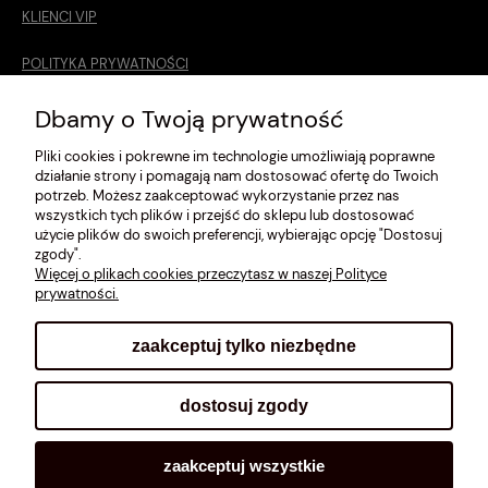
KLIENCI VIP
POLITYKA PRYWATNOŚCI
O MNIE
Dbamy o Twoją prywatność
Pliki cookies i pokrewne im technologie umożliwiają poprawne
ROZMIARÓWKA [cm]
działanie strony i pomagają nam dostosować ofertę do Twoich
potrzeb. Możesz zaakceptować wykorzystanie przez nas
REGULAMIN
wszystkich tych plików i przejść do sklepu lub dostosować
użycie plików do swoich preferencji, wybierając opcję "Dostosuj
METODY PŁATNOŚCI
zgody".
Więcej o plikach cookies przeczytasz w naszej Polityce
prywatności.
zaakceptuj tylko niezbędne
pokaż pełną wersję strony
dostosuj zgody
Sklep internetowy Shoplo.pl
, powered by
Shoper
.
zaakceptuj wszystkie