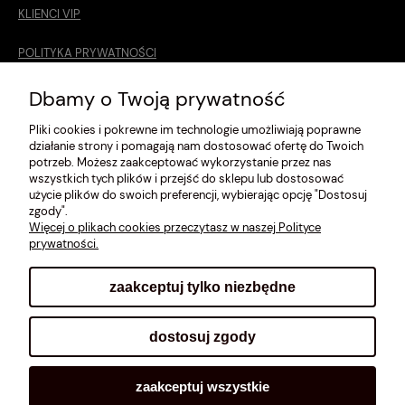
KLIENCI VIP
POLITYKA PRYWATNOŚCI
O MNIE
Dbamy o Twoją prywatność
Pliki cookies i pokrewne im technologie umożliwiają poprawne
ROZMIARÓWKA [cm]
działanie strony i pomagają nam dostosować ofertę do Twoich
potrzeb. Możesz zaakceptować wykorzystanie przez nas
REGULAMIN
wszystkich tych plików i przejść do sklepu lub dostosować
użycie plików do swoich preferencji, wybierając opcję "Dostosuj
METODY PŁATNOŚCI
zgody".
Więcej o plikach cookies przeczytasz w naszej Polityce
prywatności.
zaakceptuj tylko niezbędne
pokaż pełną wersję strony
dostosuj zgody
Sklep internetowy Shoplo.pl
, powered by
Shoper
.
zaakceptuj wszystkie