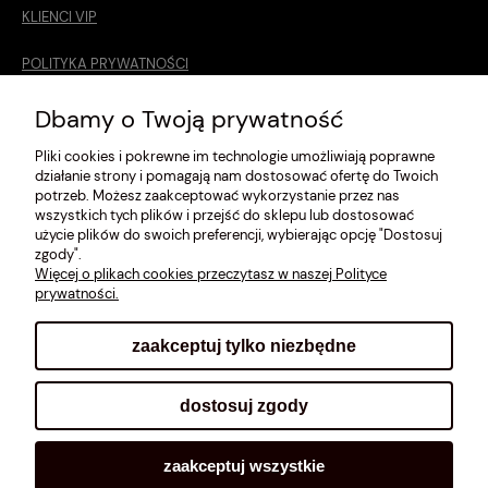
KLIENCI VIP
POLITYKA PRYWATNOŚCI
O MNIE
Dbamy o Twoją prywatność
Pliki cookies i pokrewne im technologie umożliwiają poprawne
ROZMIARÓWKA [cm]
działanie strony i pomagają nam dostosować ofertę do Twoich
potrzeb. Możesz zaakceptować wykorzystanie przez nas
REGULAMIN
wszystkich tych plików i przejść do sklepu lub dostosować
użycie plików do swoich preferencji, wybierając opcję "Dostosuj
METODY PŁATNOŚCI
zgody".
Więcej o plikach cookies przeczytasz w naszej Polityce
prywatności.
zaakceptuj tylko niezbędne
pokaż pełną wersję strony
dostosuj zgody
Sklep internetowy Shoplo.pl
, powered by
Shoper
.
zaakceptuj wszystkie