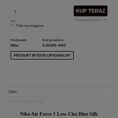
KUP TERAZ
Zyskujesz
40
pkt [
?
]
szt.
*
- Pole wymagane
Producent:
Kod produktu:
Nike
CJ5290-400
PRODUKT W 100% ORYGINALNY
Opis
Koszty dostawy
Cena nie zawiera ewentualnych kosztów płatności
Nike Air Force 1 Low Clot Blue Silk