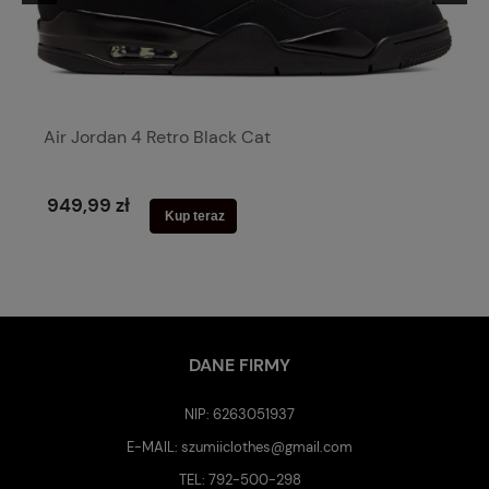
Air Jordan 4 Retro Black Cat
949,99 zł
Kup teraz
DANE FIRMY
NIP: 6263051937
E-MAIL:
szumiiclothes@gmail.com
TEL:
792-500-298