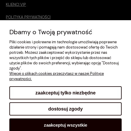
KLIENCI VIP
POLITYKA PRYWATNOŚCI
O MNIE
Dbamy o Twoją prywatność
Pliki cookies i pokrewne im technologie umożliwiają poprawne
ROZMIARÓWKA [cm]
działanie strony i pomagają nam dostosować ofertę do Twoich
potrzeb. Możesz zaakceptować wykorzystanie przez nas
REGULAMIN
wszystkich tych plików i przejść do sklepu lub dostosować
użycie plików do swoich preferencji, wybierając opcję "Dostosuj
METODY PŁATNOŚCI
zgody".
Więcej o plikach cookies przeczytasz w naszej Polityce
prywatności.
zaakceptuj tylko niezbędne
pokaż pełną wersję strony
dostosuj zgody
Sklep internetowy Shoplo.pl
, powered by
Shoper
.
zaakceptuj wszystkie