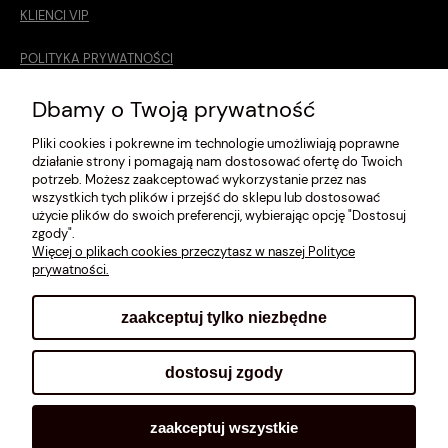
KLIENCI VIP
POLITYKA PRYWATNOŚCI
O MNIE
Dbamy o Twoją prywatność
Pliki cookies i pokrewne im technologie umożliwiają poprawne
ROZMIARÓWKA [cm]
działanie strony i pomagają nam dostosować ofertę do Twoich
potrzeb. Możesz zaakceptować wykorzystanie przez nas
REGULAMIN
wszystkich tych plików i przejść do sklepu lub dostosować
użycie plików do swoich preferencji, wybierając opcję "Dostosuj
METODY PŁATNOŚCI
zgody".
Więcej o plikach cookies przeczytasz w naszej Polityce
prywatności.
zaakceptuj tylko niezbędne
pokaż pełną wersję strony
dostosuj zgody
Sklep internetowy Shoplo.pl
, powered by
Shoper
.
zaakceptuj wszystkie