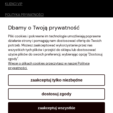
KLIENCI VIP
POLITYKA PRYWATNOŚCI
O MNIE
Dbamy o Twoją prywatność
Pliki cookies i pokrewne im technologie umożliwiają poprawne
ROZMIARÓWKA [cm]
działanie strony i pomagają nam dostosować ofertę do Twoich
potrzeb. Możesz zaakceptować wykorzystanie przez nas
REGULAMIN
wszystkich tych plików i przejść do sklepu lub dostosować
użycie plików do swoich preferencji, wybierając opcję "Dostosuj
METODY PŁATNOŚCI
zgody".
Więcej o plikach cookies przeczytasz w naszej Polityce
prywatności.
zaakceptuj tylko niezbędne
pokaż pełną wersję strony
dostosuj zgody
Sklep internetowy Shoplo.pl
, powered by
Shoper
.
zaakceptuj wszystkie