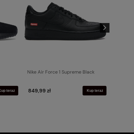
Nike Air Force 1 Supreme Black
Yeezy F
24h
849,99 zł
419,99 
Kup teraz
Kup teraz