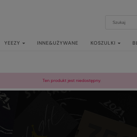
YEEZY
INNE&UŻYWANE
KOSZULKI
B
Ten produkt jest niedostępny.