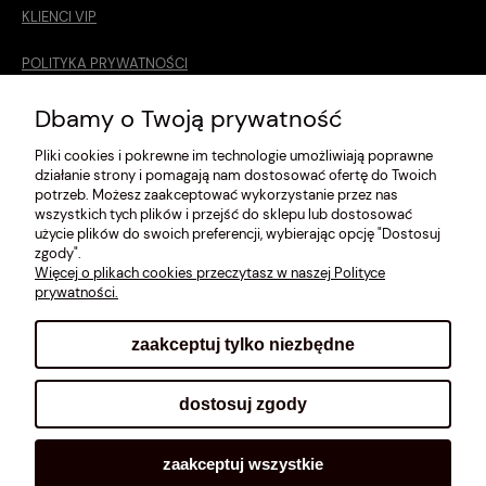
KLIENCI VIP
POLITYKA PRYWATNOŚCI
O MNIE
Dbamy o Twoją prywatność
Pliki cookies i pokrewne im technologie umożliwiają poprawne
ROZMIARÓWKA [cm]
działanie strony i pomagają nam dostosować ofertę do Twoich
potrzeb. Możesz zaakceptować wykorzystanie przez nas
REGULAMIN
wszystkich tych plików i przejść do sklepu lub dostosować
użycie plików do swoich preferencji, wybierając opcję "Dostosuj
METODY PŁATNOŚCI
zgody".
Więcej o plikach cookies przeczytasz w naszej Polityce
prywatności.
zaakceptuj tylko niezbędne
pokaż pełną wersję strony
dostosuj zgody
Sklep internetowy Shoplo.pl
, powered by
Shoper
.
zaakceptuj wszystkie