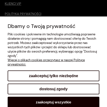
KLIENCI VIP
POLITYKA PRYWATNOŚCI
O MNIE
Dbamy o Twoją prywatność
Pliki cookies i pokrewne im technologie umożliwiają poprawne
ROZMIARÓWKA [cm]
działanie strony i pomagają nam dostosować ofertę do Twoich
potrzeb. Możesz zaakceptować wykorzystanie przez nas
REGULAMIN
wszystkich tych plików i przejść do sklepu lub dostosować
użycie plików do swoich preferencji, wybierając opcję "Dostosuj
METODY PŁATNOŚCI
zgody".
Więcej o plikach cookies przeczytasz w naszej Polityce
prywatności.
zaakceptuj tylko niezbędne
pokaż pełną wersję strony
dostosuj zgody
Sklep internetowy Shoplo.pl
, powered by
Shoper
.
zaakceptuj wszystkie