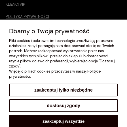
KLIENCI VIP
POLITYKA PRYWATNOŚCI
O MNIE
Dbamy o Twoją prywatność
Pliki cookies i pokrewne im technologie umożliwiają poprawne
ROZMIARÓWKA [cm]
działanie strony i pomagają nam dostosować ofertę do Twoich
potrzeb. Możesz zaakceptować wykorzystanie przez nas
REGULAMIN
wszystkich tych plików i przejść do sklepu lub dostosować
użycie plików do swoich preferencji, wybierając opcję "Dostosuj
METODY PŁATNOŚCI
zgody".
Więcej o plikach cookies przeczytasz w naszej Polityce
prywatności.
zaakceptuj tylko niezbędne
pokaż pełną wersję strony
dostosuj zgody
Sklep internetowy Shoplo.pl
, powered by
Shoper
.
zaakceptuj wszystkie