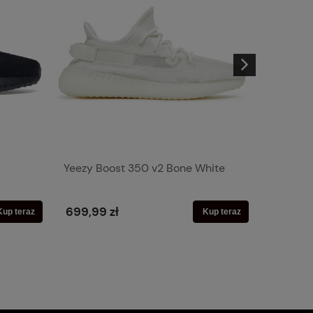
Yeezy Boost 350 v2 Bone White
Air Jord
699,99 zł
949,99
Kup teraz
Kup teraz