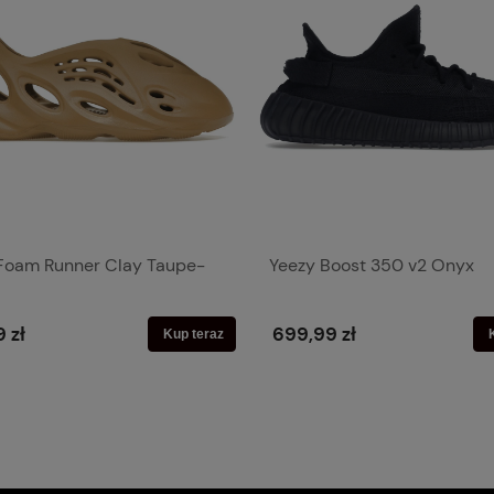
Foam Runner Clay Taupe-
Yeezy Boost 350 v2 Onyx
 zł
699,99 zł
Kup teraz