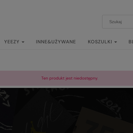
YEEZY
INNE&UŻYWANE
KOSZULKI
B
Ten produkt jest niedostępny.