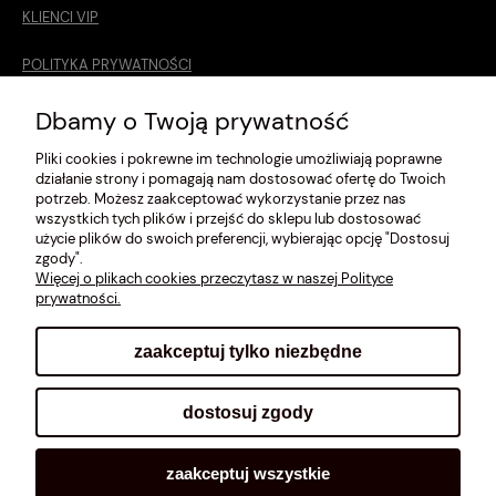
KLIENCI VIP
POLITYKA PRYWATNOŚCI
O MNIE
Dbamy o Twoją prywatność
Pliki cookies i pokrewne im technologie umożliwiają poprawne
ROZMIARÓWKA [cm]
działanie strony i pomagają nam dostosować ofertę do Twoich
potrzeb. Możesz zaakceptować wykorzystanie przez nas
REGULAMIN
wszystkich tych plików i przejść do sklepu lub dostosować
użycie plików do swoich preferencji, wybierając opcję "Dostosuj
METODY PŁATNOŚCI
zgody".
Więcej o plikach cookies przeczytasz w naszej Polityce
prywatności.
zaakceptuj tylko niezbędne
pokaż pełną wersję strony
dostosuj zgody
Sklep internetowy Shoplo.pl
, powered by
Shoper
.
zaakceptuj wszystkie