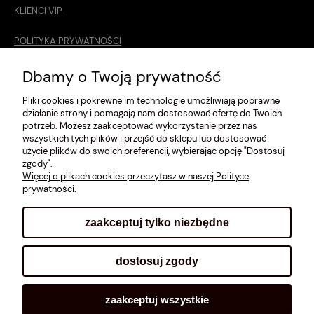
KLIENCI VIP
POLITYKA PRYWATNOŚCI
O MNIE
Dbamy o Twoją prywatność
Pliki cookies i pokrewne im technologie umożliwiają poprawne
ROZMIARÓWKA [cm]
działanie strony i pomagają nam dostosować ofertę do Twoich
potrzeb. Możesz zaakceptować wykorzystanie przez nas
REGULAMIN
wszystkich tych plików i przejść do sklepu lub dostosować
użycie plików do swoich preferencji, wybierając opcję "Dostosuj
METODY PŁATNOŚCI
zgody".
Więcej o plikach cookies przeczytasz w naszej Polityce
prywatności.
zaakceptuj tylko niezbędne
pokaż pełną wersję strony
dostosuj zgody
Sklep internetowy Shoplo.pl
, powered by
Shoper
.
zaakceptuj wszystkie