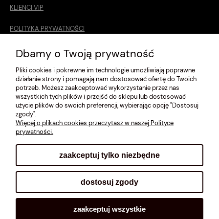
KLIENCI VIP
POLITYKA PRYWATNOŚCI
O MNIE
Dbamy o Twoją prywatność
Pliki cookies i pokrewne im technologie umożliwiają poprawne
ROZMIARÓWKA [cm]
działanie strony i pomagają nam dostosować ofertę do Twoich
potrzeb. Możesz zaakceptować wykorzystanie przez nas
REGULAMIN
wszystkich tych plików i przejść do sklepu lub dostosować
użycie plików do swoich preferencji, wybierając opcję "Dostosuj
METODY PŁATNOŚCI
zgody".
Więcej o plikach cookies przeczytasz w naszej Polityce
prywatności.
zaakceptuj tylko niezbędne
pokaż pełną wersję strony
dostosuj zgody
Sklep internetowy Shoplo.pl
, powered by
Shoper
.
zaakceptuj wszystkie