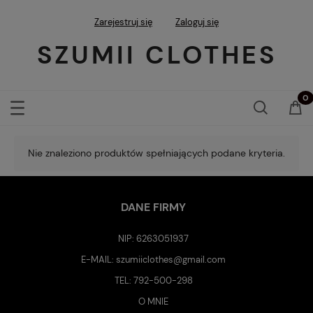
Zarejestruj się
Zaloguj się
SZUMII CLOTHES
Nie znaleziono produktów spełniających podane kryteria.
DANE FIRMY
NIP: 6263051937
E-MAIL:
szumiiclothes@gmail.com
TEL:
792-500-298
O MNIE