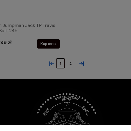
n Jumpman Jack TR Travis
Sail-24h
,99 zł
Kup teraz
«
»
1
2