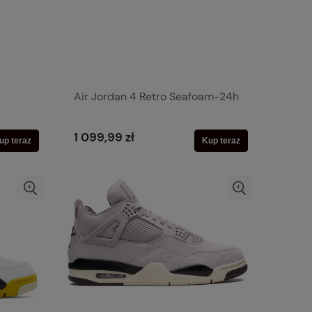
Air Jordan 4 Retro Seafoam-24h
1 099,99 zł
up teraz
Kup teraz