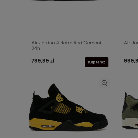
Air Jordan 4 Retro Red Cement-
Air J
24h
799,99 zł
999,9
Kup teraz