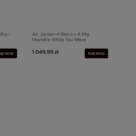
lfur-
Air Jordan 4 Retro x A Ma
Maniére While You Were
Sleeping-24h
1 049,99 zł
up teraz
Kup teraz