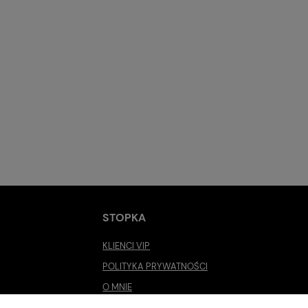
STOPKA
KLIENCI VIP
POLITYKA PRYWATNOŚCI
O MNIE
ROZMIARÓWKA [cm]