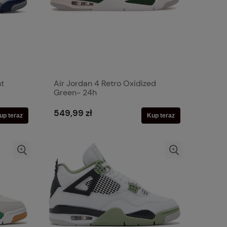
ht
Air Jordan 4 Retro Oxidized
Green- 24h
549,99 zł
up teraz
Kup teraz