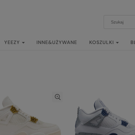
YEEZY
INNE&UŻYWANE
KOSZULKI
B