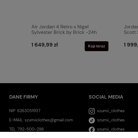
Air Jordan 4 Retro x Nigel
Jorda
Sylvester Brick by Brick -24h
Scott 
1 649,99 zł
1 999
Kup teraz
DANE FIRMY
SOCIAL MEDIA
NIP: 6263051937
szumii_clothes
E-MAIL:
szumiiclothes@gmail.com
szumii_clothes
TEL:
792-500-298
szumii_clothes