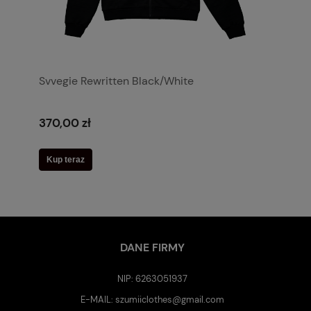
Svvegie Rewritten Black/White
370,00 zł
Kup teraz
DANE FIRMY
NIP: 6263051937
E-MAIL:
szumiiclothes@gmail.com