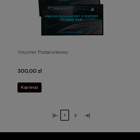
Voucher Podarunkowy
300,00 zł
Kup teraz
«
»
1
2