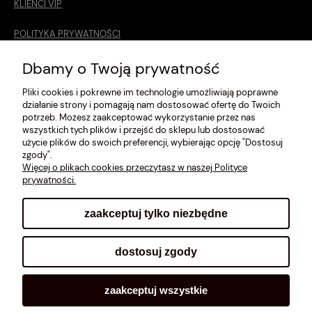
KLIENCI VIP
POLITYKA PRYWATNOŚCI
O MNIE
Dbamy o Twoją prywatność
Pliki cookies i pokrewne im technologie umożliwiają poprawne
ROZMIARÓWKA [cm]
działanie strony i pomagają nam dostosować ofertę do Twoich
potrzeb. Możesz zaakceptować wykorzystanie przez nas
REGULAMIN
wszystkich tych plików i przejść do sklepu lub dostosować
użycie plików do swoich preferencji, wybierając opcję "Dostosuj
METODY PŁATNOŚCI
zgody".
Więcej o plikach cookies przeczytasz w naszej Polityce
prywatności.
zaakceptuj tylko niezbędne
pokaż pełną wersję strony
dostosuj zgody
Sklep internetowy Shoplo.pl
, powered by
Shoper
.
zaakceptuj wszystkie