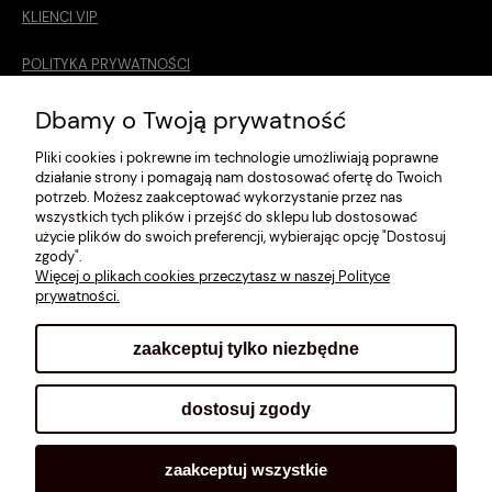
KLIENCI VIP
POLITYKA PRYWATNOŚCI
O MNIE
Dbamy o Twoją prywatność
Pliki cookies i pokrewne im technologie umożliwiają poprawne
ROZMIARÓWKA [cm]
działanie strony i pomagają nam dostosować ofertę do Twoich
potrzeb. Możesz zaakceptować wykorzystanie przez nas
REGULAMIN
wszystkich tych plików i przejść do sklepu lub dostosować
użycie plików do swoich preferencji, wybierając opcję "Dostosuj
METODY PŁATNOŚCI
zgody".
Więcej o plikach cookies przeczytasz w naszej Polityce
prywatności.
zaakceptuj tylko niezbędne
pokaż pełną wersję strony
dostosuj zgody
Sklep internetowy Shoplo.pl
, powered by
Shoper
.
zaakceptuj wszystkie