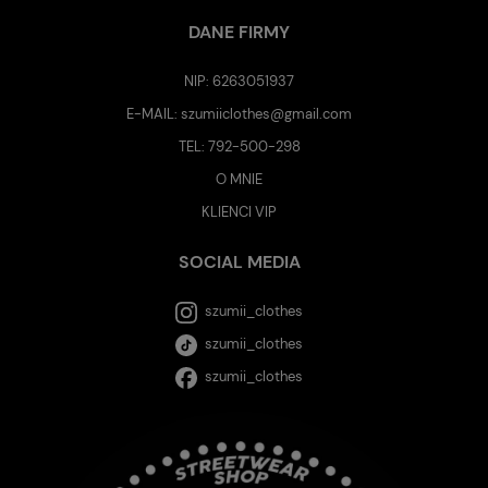
DANE FIRMY
NIP: 6263051937
E-MAIL:
szumiiclothes@gmail.com
TEL:
792-500-298
O MNIE
KLIENCI VIP
SOCIAL MEDIA
szumii_clothes
szumii_clothes
szumii_clothes